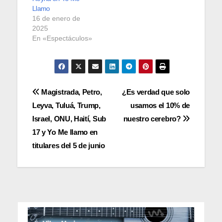
Llamo
16 de enero de
2025
En «Espectáculos»
Navegación
Magistrada, Petro,
¿Es verdad que solo
Leyva, Tuluá, Trump,
usamos el 10% de
de
Israel, ONU, Haití, Sub
nuestro cerebro?
entradas
17 y Yo Me llamo en
titulares del 5 de junio