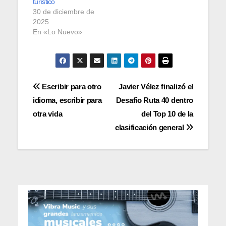
turístico
30 de diciembre de
2025
En «Lo Nuevo»
Navegación
Escribir para otro
Javier Vélez finalizó el
idioma, escribir para
Desafío Ruta 40 dentro
de
otra vida
del Top 10 de la
entradas
clasificación general