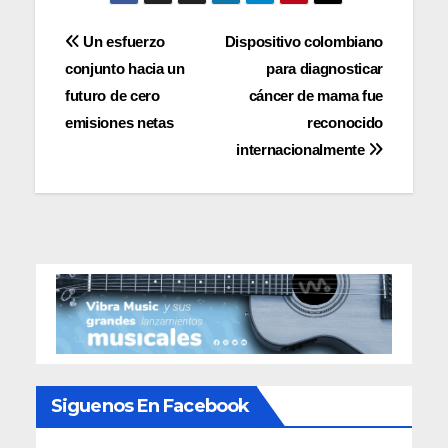
Navegación
Un esfuerzo
Dispositivo colombiano
conjunto hacia un
para diagnosticar
de
futuro de cero
cáncer de mama fue
entradas
emisiones netas
reconocido
internacionalmente
Siguenos En Facebook