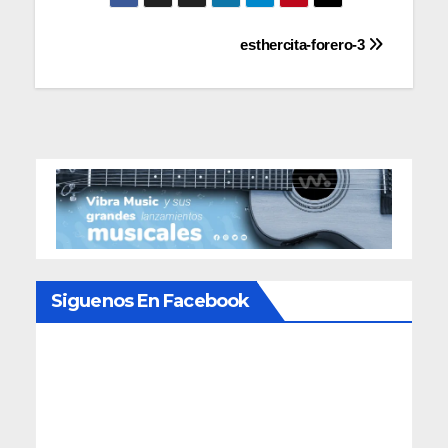
Navegación
esthercita-forero-3
de
entradas
Siguenos En Facebook