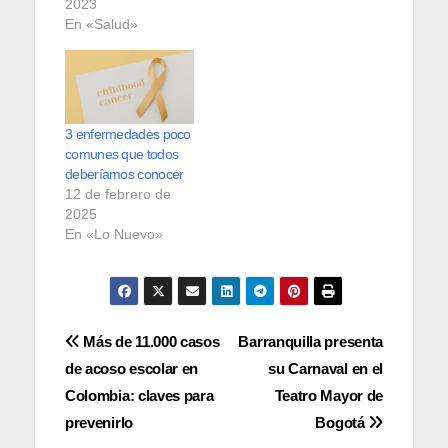
2023
En «Salud»
3 enfermedades poco
comunes que todos
deberíamos conocer
12 de febrero de
2025
En «Lo Nuevo»
Navegación
Más de 11.000 casos
Barranquilla presenta
de acoso escolar en
su Carnaval en el
de
Colombia: claves para
Teatro Mayor de
entradas
prevenirlo
Bogotá