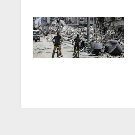
Navegación
de
entradas