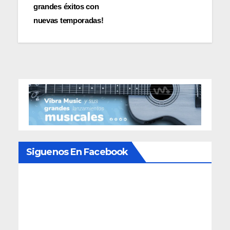
de
grandes éxitos con
entradas
nuevas temporadas!
Siguenos En Facebook