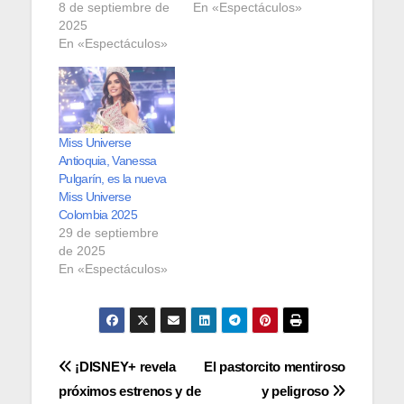
8 de septiembre de
En «Espectáculos»
2025
En «Espectáculos»
Miss Universe
Antioquia, Vanessa
Pulgarín, es la nueva
Miss Universe
Colombia 2025
29 de septiembre
de 2025
En «Espectáculos»
Navegación
¡DISNEY+ revela
El pastorcito mentiroso
próximos estrenos y de
y peligroso