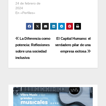
24 de febrero de
2024
En «Perfiles»
Navegación
La Diferencia como
El Capital Humano: el
potencia: Reflexiones
verdadero pilar de una
de
sobre una sociedad
empresa exitosa
entradas
inclusiva