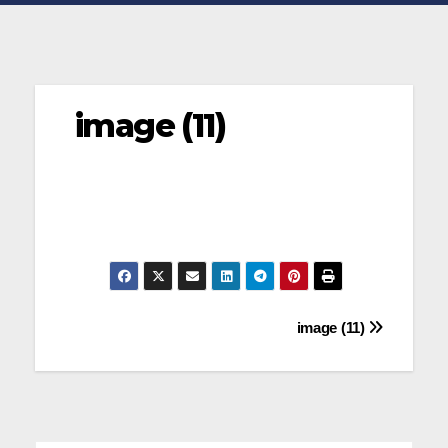
image (11)
Navegación
image (11)
de
entradas