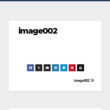
image002
Navegación
image002
de
entradas