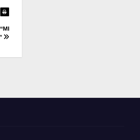
“MI
”