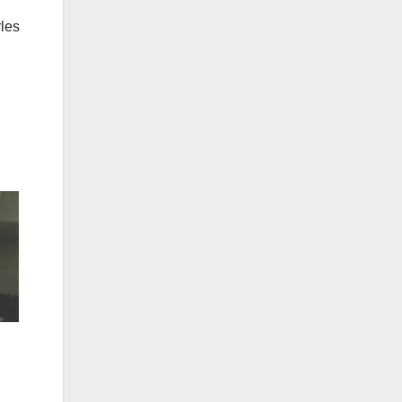
rles
n