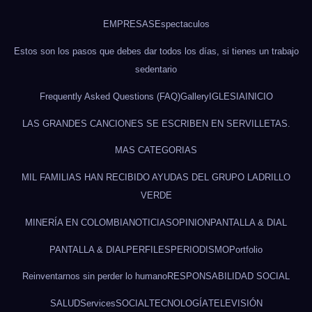
EMPRESAS
Espectaculos
Estos son los pasos que debes dar todos los días, si tienes un trabajo
sedentario
Frequently Asked Questions (FAQ)
Gallery
IGLESIA
INICIO
LAS GRANDES CANCIONES SE ESCRIBEN EN SERVILLETAS.
MAS CATEGORIAS
MIL FAMILIAS HAN RECIBIDO AYUDAS DEL GRUPO LADRILLO
VERDE
MINERÍA EN COLOMBIA
NOTICIAS
OPINION
PANTALLA & DIAL
PANTALLA & DIAL
PERFILES
PERIODISMO
Portfolio
Reinventarnos sin perder lo humano
RESPONSABILIDAD SOCIAL
SALUD
Services
SOCIAL
TECNOLOGÍA
TELEVISIÓN