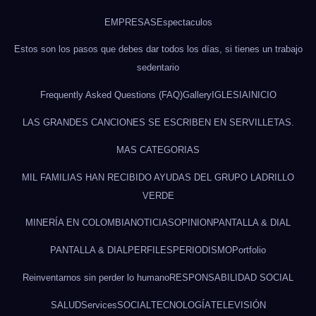
EMPRESAS
Espectaculos
Estos son los pasos que debes dar todos los días, si tienes un trabajo
sedentario
Frequently Asked Questions (FAQ)
Gallery
IGLESIA
INICIO
LAS GRANDES CANCIONES SE ESCRIBEN EN SERVILLETAS.
MAS CATEGORIAS
MIL FAMILIAS HAN RECIBIDO AYUDAS DEL GRUPO LADRILLO
VERDE
MINERÍA EN COLOMBIA
NOTICIAS
OPINION
PANTALLA & DIAL
PANTALLA & DIAL
PERFILES
PERIODISMO
Portfolio
Reinventarnos sin perder lo humano
RESPONSABILIDAD SOCIAL
SALUD
Services
SOCIAL
TECNOLOGÍA
TELEVISIÓN