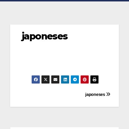
japoneses
Navegación
japoneses
de
entradas