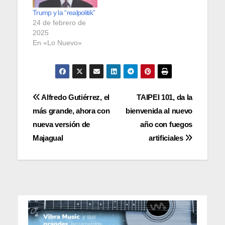
Trump y la “realpolitik”
24 de febrero de
2025
En «Lo Nuevo»
Navegación
Alfredo Gutiérrez, el
TAIPEI 101, da la
más grande, ahora con
bienvenida al nuevo
de
nueva versión de
año con fuegos
entradas
Majagual
artificiales