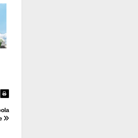
bola
re