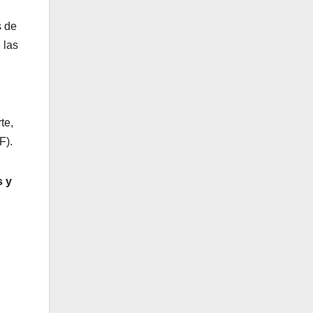
s de
 las
te,
F).
s y