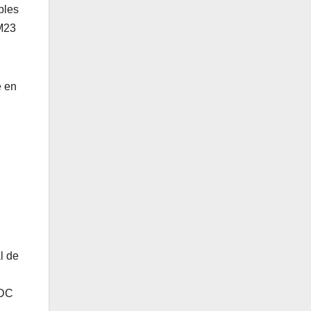
ples
 M23
e en
l de
RDC