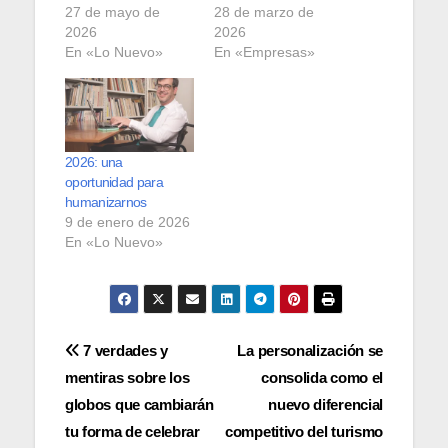
27 de mayo de
28 de marzo de
2026
2026
En «Lo Nuevo»
En «Empresas»
2026: una
oportunidad para
humanizarnos
9 de enero de 2026
En «Lo Nuevo»
Navegación
7 verdades y
La personalización se
mentiras sobre los
consolida como el
de
globos que cambiarán
nuevo diferencial
entradas
tu forma de celebrar
competitivo del turismo