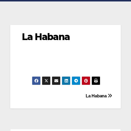
La Habana
Navegación
La Habana
de
entradas