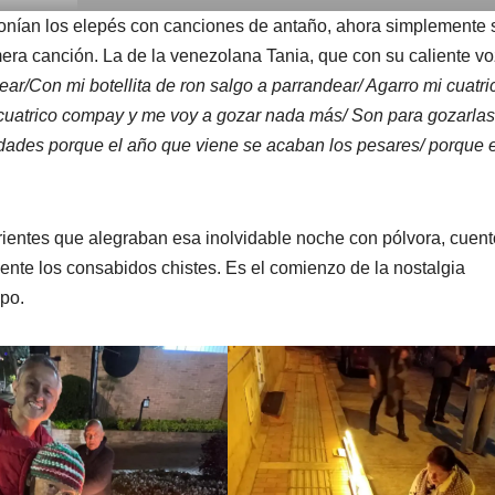
ponían los elepés con canciones de antaño, ahora simplemente 
ra canción. La de la venezolana Tania, que con su caliente vo
ear/Con mi botellita de ron salgo a parrandear/ Agarro mi cuatri
cuatrico compay y me voy a gozar nada más/ Son para gozarlas
dades porque el año que viene se acaban los pesares/ porque e
rientes que alegraban esa inolvidable noche con pólvora, cuent
ente los consabidos chistes. Es el comienzo de la nostalgia
mpo.