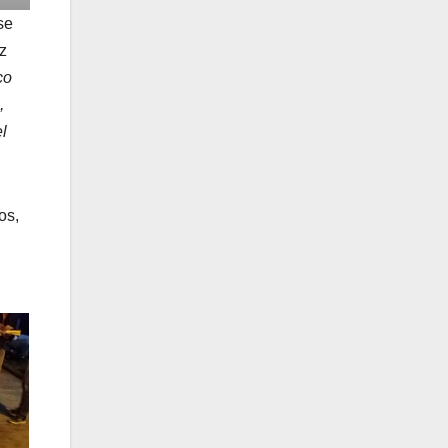
se
z
co
,
l
os,