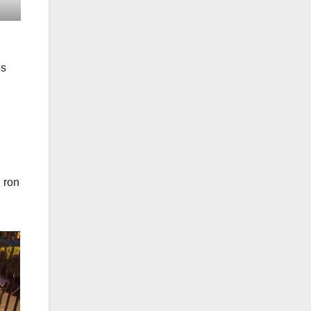
os
 ron