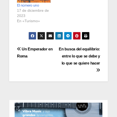
El número uno
17 de diciembre de
2023
En «Turismo»
Navegación
Un Emperador en
En busca del equilibrio:
Roma
entre lo que se debe y
de
lo que se quiere hacer
entradas