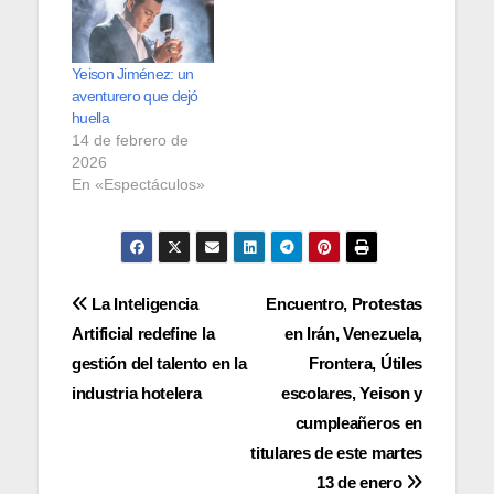
Yeison Jiménez: un
aventurero que dejó
huella
14 de febrero de
2026
En «Espectáculos»
Navegación
La Inteligencia
Encuentro, Protestas
Artificial redefine la
en Irán, Venezuela,
de
gestión del talento en la
Frontera, Útiles
entradas
industria hotelera
escolares, Yeison y
cumpleañeros en
titulares de este martes
13 de enero