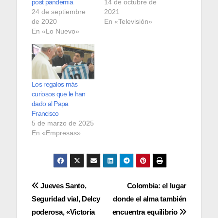
post pandemia
14 de octubre de
24 de septiembre
2021
de 2020
En «Televisión»
En «Lo Nuevo»
Los regalos más
curiosos que le han
dado al Papa
Francisco
5 de marzo de 2025
En «Empresas»
Navegación
Jueves Santo,
Colombia: el lugar
Seguridad vial, Delcy
donde el alma también
de
poderosa, «Victoria
encuentra equilibrio