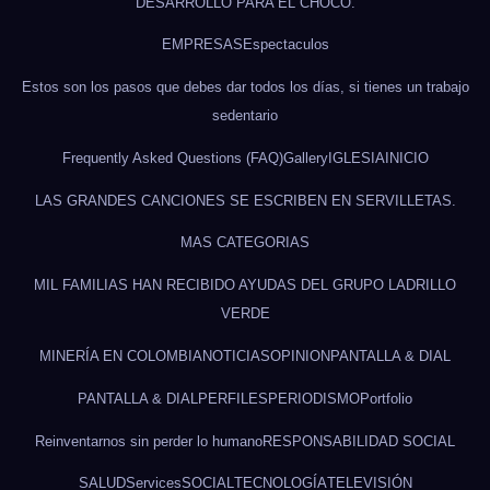
DESARROLLO PARA EL CHOCÓ.
EMPRESAS
Espectaculos
Estos son los pasos que debes dar todos los días, si tienes un trabajo
sedentario
Frequently Asked Questions (FAQ)
Gallery
IGLESIA
INICIO
LAS GRANDES CANCIONES SE ESCRIBEN EN SERVILLETAS.
MAS CATEGORIAS
MIL FAMILIAS HAN RECIBIDO AYUDAS DEL GRUPO LADRILLO
VERDE
MINERÍA EN COLOMBIA
NOTICIAS
OPINION
PANTALLA & DIAL
PANTALLA & DIAL
PERFILES
PERIODISMO
Portfolio
Reinventarnos sin perder lo humano
RESPONSABILIDAD SOCIAL
SALUD
Services
SOCIAL
TECNOLOGÍA
TELEVISIÓN