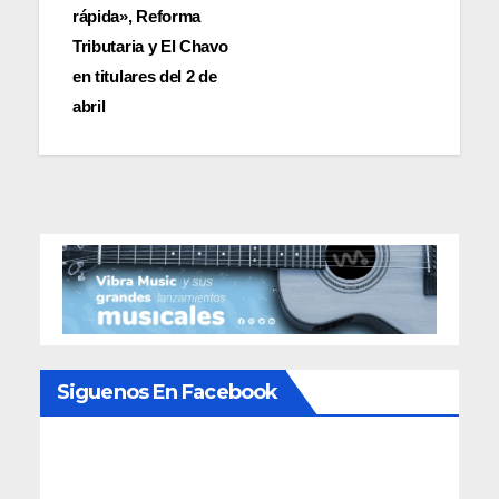
entradas
rápida», Reforma
Tributaria y El Chavo
en titulares del 2 de
abril
Siguenos En Facebook