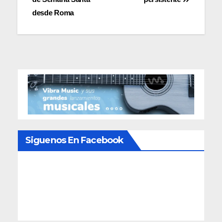
entradas
desde Roma
Siguenos En Facebook