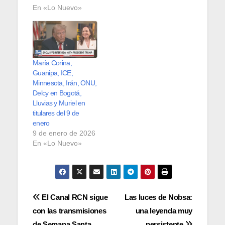
En «Lo Nuevo»
María Corina,
Guanipa, ICE,
Minnesota, Irán, ONU,
Delcy en Bogotá,
Lluvias y Muriel en
titulares del 9 de
enero
9 de enero de 2026
En «Lo Nuevo»
Navegación
El Canal RCN sigue
Las luces de Nobsa:
con las transmisiones
una leyenda muy
de
de Semana Santa
persistente