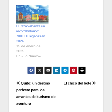
Curazao alcanza un
récord histórico:
700.000 llegadas en
2024
15 de enero de
2025
En «Lo Nuevo»
Navegación
Quito: un destino
El chico del bote
perfecto para los
de
amantes del turismo de
entradas
aventura