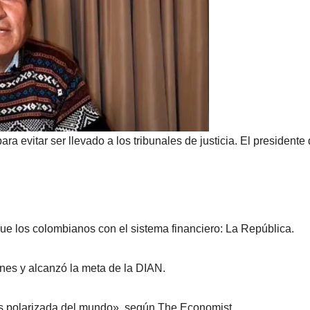
a evitar ser llevado a los tribunales de justicia. El presidente 
e los colombianos con el sistema financiero: La República.
ones y alcanzó la meta de la DIAN.
ás polarizada del mundo», según The Economist.