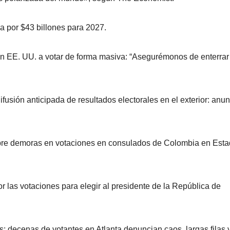
ia por $43 billones para 2027.
 en EE. UU. a votar de forma masiva: “Asegurémonos de enterrar
fusión anticipada de resultados electorales en el exterior: anun
bre demoras en votaciones en consulados de Colombia en Est
 las votaciones para elegir al presidente de la República de
: decenas de votantes en Atlanta denuncian caos, largas filas 