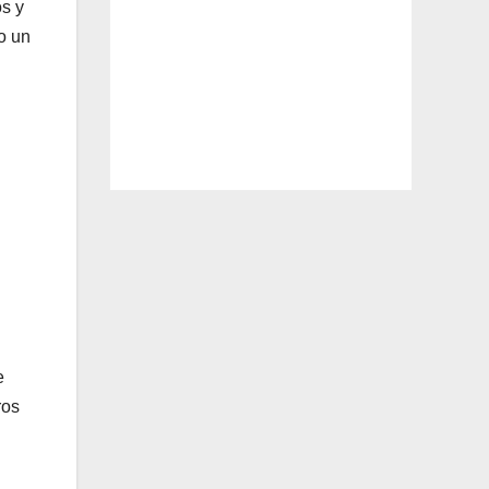
s y
o un
e
ros