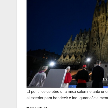
El pontífice celebró una misa solemne ante unos 
al exterior para bendecir e inaugurar oficialment