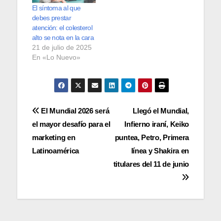
El síntoma al que
debes prestar
atención: el colesterol
alto se nota en la cara
21 de julio de 2025
En «Lo Nuevo»
Navegación
El Mundial 2026 será
Llegó el Mundial,
el mayor desafío para el
Infierno iraní, Keiko
de
marketing en
puntea, Petro, Primera
entradas
Latinoamérica
línea y Shakira en
titulares del 11 de junio