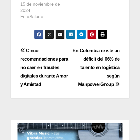
15 de noviembre de
2024
En «Salud»
Navegación
Cinco
En Colombia existe un
recomendaciones para
déficit del 66% de
de
no caer en fraudes
talento en logística
entradas
digitales durante Amor
según
y Amistad
ManpowerGroup