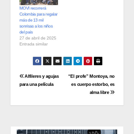
MOVI recorrerá
Colombia para regalar
más de 13 mil
sonrisas a los niños
del país
27 de abril de 2025
Entrada similar
Navegación
Alfileres y agujas
“El profe” Montoya, no
para una película
es cuerpo estorbo, es
de
alma libre
entradas