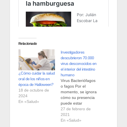
Relacionado
Investigadores
descubrieron 70.000
virus desconocidos en
el interior del intestino
¿Cómo cuidar la salud
humano
oral de los niños en
Virus Bacteriófagos
época de Halloween?
o fagos Por el
18 de octubre de
momento, se ignora
2024
cómo su presencia
En «Salud»
puede estar
afectando la salud
27 de febrero de
de las personas Un
2021
equipo de
En «Salud»
investigadores de