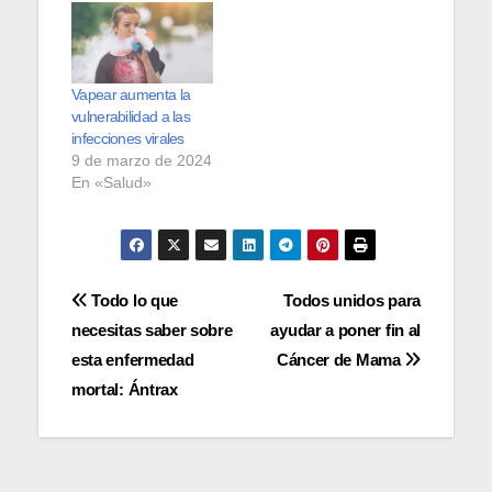
diferentes institutos
del Wellcome
Genome Campus,
en Reino Unido, ha
Vapear aumenta la
conseguido
vulnerabilidad a las
identificar70.000
infecciones virales
virus hasta ahora
9 de marzo de 2024
desconocidos en
En «Salud»
el intestino humano,
donde infectan
sistemáticamente a
las bacterias que
viven allí.…
Navegación
Todo lo que
Todos unidos para
necesitas saber sobre
ayudar a poner fin al
de
esta enfermedad
Cáncer de Mama
entradas
mortal: Ántrax