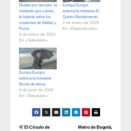
Rivales por siempre: la
Europa Europa
miniserie que cuenta
estrena la miniserie El
la historia sobre los
Quinto Mandamiento
creadores de Adidas y
2 de enero de 2025
Puma
En «Espectáculos»
3 de enero de 2024
En «Televisión»
Europa Europa
estrena la miniserie
Bocas de arena
4 de junio de 2024
En «Televisión»
Navegación
El Círculo de
Metro de Bogotá,