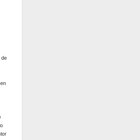
e de
 en
e
zo
tor