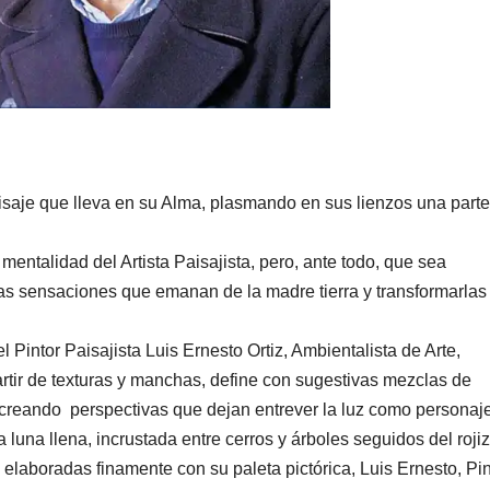
aisaje que lleva en su Alma, plasmando en sus lienzos una part
mentalidad del Artista Paisajista, pero, ante todo, que sea
 las sensaciones que emanan de la madre tierra y transformarlas
Pintor Paisajista Luis Ernesto Ortiz, Ambientalista de Arte,
artir de texturas y manchas, define con sugestivas mezclas de
, creando perspectivas que dejan entrever la luz como personaj
a luna llena, incrustada entre cerros y árboles seguidos del roji
elaboradas finamente con su paleta pictórica, Luis Ernesto, Pin