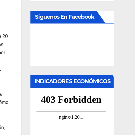
Siguenos En Facebook
e 20
ás
por
,
INDICADORES ECONÓMICOS
a
Cómo
ón,