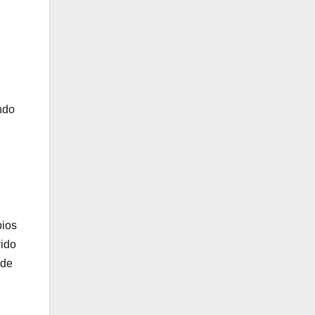
ndo
pios
vido
 de