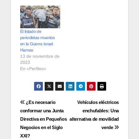
El listado de
periodistas muertos
en la Guerra Israel
Hamas
13 de noviembre de
2023
En «Perfiles»
Navegación
¿Es necesario
Vehículos eléctricos
conformar una Junta
enchufables: Una
de
Directiva en Pequeños
alternativa de movilidad
entradas
Negocios en el Siglo
verde
XXI?