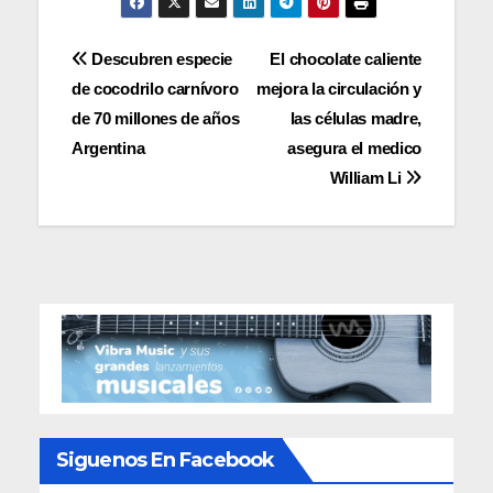
Navegación
Descubren especie
El chocolate caliente
de cocodrilo carnívoro
mejora la circulación y
de
de 70 millones de años
las células madre,
entradas
Argentina
asegura el medico
William Li
Siguenos En Facebook