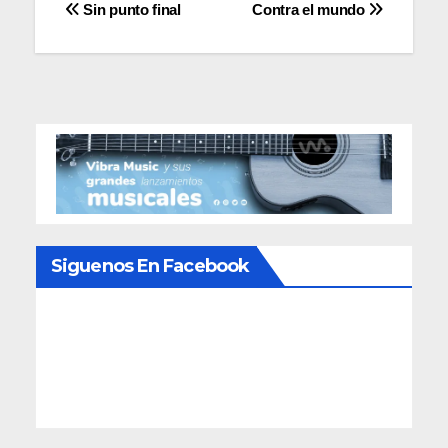
Navegación
Sin punto final
Contra el mundo
de
entradas
Siguenos En Facebook