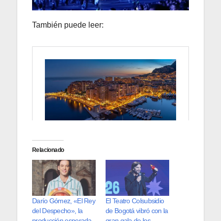
También puede leer:
Relacionado
Darío Gómez, «El Rey
El Teatro Colsubsidio
del Despecho», la
de Bogotá vibró con la
producción esperada
gran gala de los