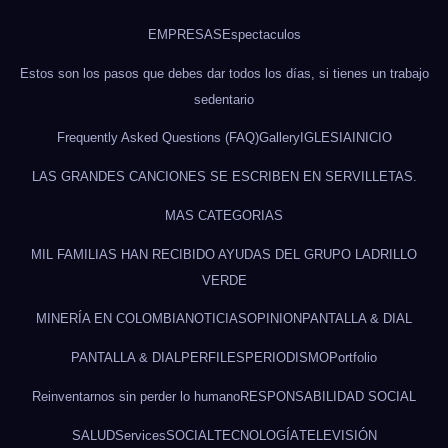
EMPRESAS
Espectaculos
Estos son los pasos que debes dar todos los días, si tienes un trabajo
sedentario
Frequently Asked Questions (FAQ)
Gallery
IGLESIA
INICIO
LAS GRANDES CANCIONES SE ESCRIBEN EN SERVILLETAS.
MAS CATEGORIAS
MIL FAMILIAS HAN RECIBIDO AYUDAS DEL GRUPO LADRILLO
VERDE
MINERÍA EN COLOMBIA
NOTICIAS
OPINION
PANTALLA & DIAL
PANTALLA & DIAL
PERFILES
PERIODISMO
Portfolio
Reinventarnos sin perder lo humano
RESPONSABILIDAD SOCIAL
SALUD
Services
SOCIAL
TECNOLOGÍA
TELEVISIÓN