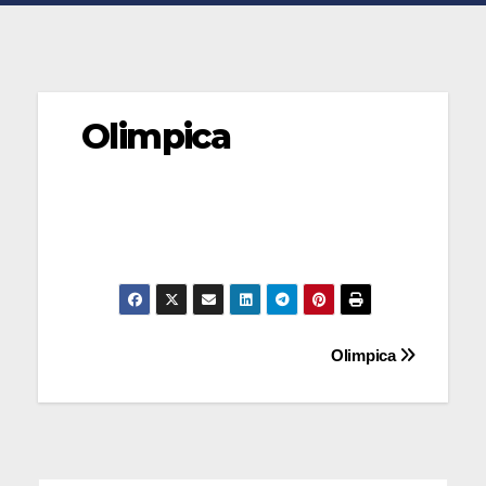
Olimpica
Navegación
Olimpica
de
entradas