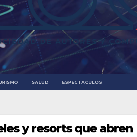
URISMO
SALUD
ESPECTACULOS
eles y resorts que abren