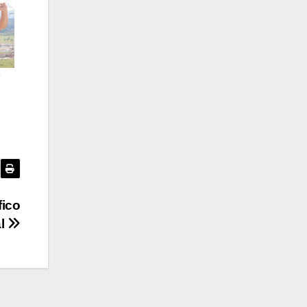
o
fico
al