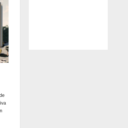
 de
iva
an