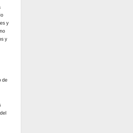
á
io
tes y
uno
os y
o de
s
 del