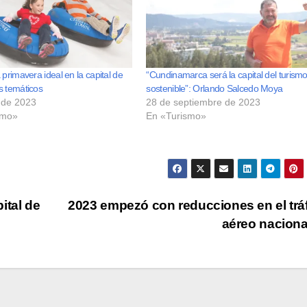
 primavera ideal en la capital de
“Cundinamarca será la capital del turism
s temáticos
sostenible”: Orlando Salcedo Moya
l de 2023
28 de septiembre de 2023
smo»
En «Turismo»
ital de
2023 empezó con reducciones en el trá
aéreo nacion