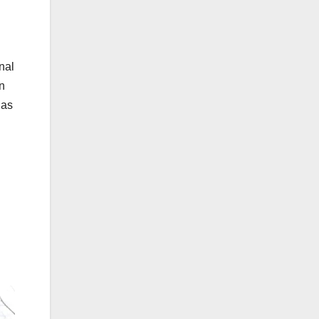
nal
n
las