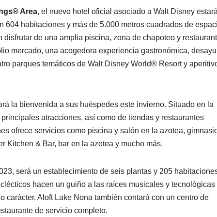
ings® Area
, el nuevo hotel oficial asociado a Walt Disney estar
on 604 habitaciones y más de 5.000 metros cuadrados de espac
 disfrutar de una amplia piscina, zona de chapoteo y restauran
amplio mercado, una acogedora experiencia gastronómica, desay
cuatro parques temáticos de Walt Disney World® Resort y aperitiv
rá la bienvenida a sus huéspedes este invierno. Situado en la
 principales atracciones, así como de tiendas y restaurantes
nes ofrece servicios como piscina y salón en la azotea, gimnasi
eer Kitchen & Bar, bar en la azotea y mucho más.
2023, será un establecimiento de seis plantas y 205 habitacione
clécticos hacen un guiño a las raíces musicales y tecnológicas
pio carácter. Aloft Lake Nona también contará con un centro de
staurante de servicio completo.