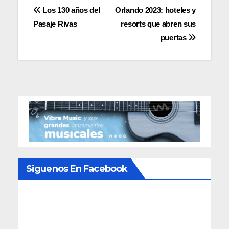
Navegación
Los 130 años del
Orlando 2023: hoteles y
Pasaje Rivas
resorts que abren sus
de
puertas
entradas
Siguenos En Facebook