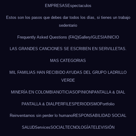
EMPRESAS
Espectaculos
Estos son los pasos que debes dar todos los días, si tienes un trabajo
sedentario
Frequently Asked Questions (FAQ)
Gallery
IGLESIA
INICIO
LAS GRANDES CANCIONES SE ESCRIBEN EN SERVILLETAS.
MAS CATEGORIAS
MIL FAMILIAS HAN RECIBIDO AYUDAS DEL GRUPO LADRILLO
VERDE
MINERÍA EN COLOMBIA
NOTICIAS
OPINION
PANTALLA & DIAL
PANTALLA & DIAL
PERFILES
PERIODISMO
Portfolio
Reinventarnos sin perder lo humano
RESPONSABILIDAD SOCIAL
SALUD
Services
SOCIAL
TECNOLOGÍA
TELEVISIÓN