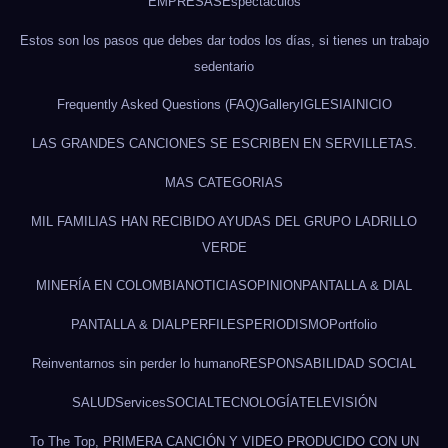
EMPRESAS
Espectaculos
Estos son los pasos que debes dar todos los días, si tienes un trabajo
sedentario
Frequently Asked Questions (FAQ)
Gallery
IGLESIA
INICIO
LAS GRANDES CANCIONES SE ESCRIBEN EN SERVILLETAS.
MAS CATEGORIAS
MIL FAMILIAS HAN RECIBIDO AYUDAS DEL GRUPO LADRILLO
VERDE
MINERÍA EN COLOMBIA
NOTICIAS
OPINION
PANTALLA & DIAL
PANTALLA & DIAL
PERFILES
PERIODISMO
Portfolio
Reinventarnos sin perder lo humano
RESPONSABILIDAD SOCIAL
SALUD
Services
SOCIAL
TECNOLOGÍA
TELEVISIÓN
To The Top, PRIMERA CANCIÓN Y VIDEO PRODUCIDO CON UN