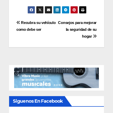
Navegación
Recubra su vehículo
Consejos para mejorar
como debe ser
la seguridad de su
de
hogar
entradas
Siguenos En Facebook