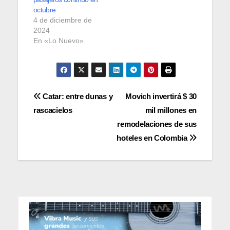
octubre
4 de diciembre de
2024
En «Lo Nuevo»
Navegación
Catar: entre dunas y
Movich invertirá $ 30
rascacielos
mil millones en
de
remodelaciones de sus
entradas
hoteles en Colombia