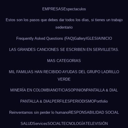
EMPRESAS
Espectaculos
Estos son los pasos que debes dar todos los días, si tienes un trabajo
sedentario
Frequently Asked Questions (FAQ)
Gallery
IGLESIA
INICIO
LAS GRANDES CANCIONES SE ESCRIBEN EN SERVILLETAS.
MAS CATEGORIAS
MIL FAMILIAS HAN RECIBIDO AYUDAS DEL GRUPO LADRILLO
VERDE
MINERÍA EN COLOMBIA
NOTICIAS
OPINION
PANTALLA & DIAL
PANTALLA & DIAL
PERFILES
PERIODISMO
Portfolio
Reinventarnos sin perder lo humano
RESPONSABILIDAD SOCIAL
SALUD
Services
SOCIAL
TECNOLOGÍA
TELEVISIÓN