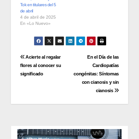
Tok en titulares del 5
de abril
4 de abril de 2025
En «Lo Nuevo»
Navegación
Acierte al regalar
En el Día de las
flores al conocer su
Cardiopatías
de
significado
congénitas: Síntomas
entradas
con cianosis y sin
cianosis