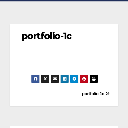
portfolio-1c
Navegación
portfolio-1c
de
entradas