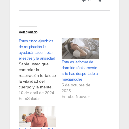
Relacionado
Estos cinco ejercicios
de respiración le
ayudarán a controlar
el estrés y la ansiedad
Esta es la forma de
Sabía usted que
dormirte rápidamente
controlar la
si te has despertado a
respiración fortalece
medianoche
la vitalidad del
5 de octubre de
cuerpo y la mente.
2025
De hecho, se dice
10 de abril de 2024
En «Lo Nuevo»
que aprender a
En «Salud»
respirar
correctamente es
clave para vivir
mejor. Tome nota.
Según los