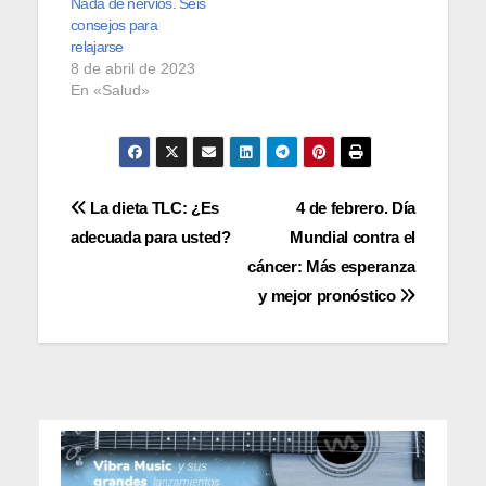
Nada de nervios. Seis
especialistas, el ser
consejos para
humano en
relajarse
promedio respira
8 de abril de 2023
unas 25.000 veces
En «Salud»
al día; no obstante,
muy poca o nula…
Navegación
La dieta TLC: ¿Es
4 de febrero. Día
adecuada para usted?
Mundial contra el
de
cáncer: Más esperanza
entradas
y mejor pronóstico