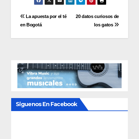
Navegación
La apuesta por el té
20 datos curiosos de
en Bogotá
los gatos
de
entradas
Siguenos En Facebook