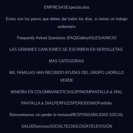
EMPRESAS
Espectaculos
Estos son los pasos que debes dar todos los días, si tienes un trabajo
sedentario
Frequently Asked Questions (FAQ)
Gallery
IGLESIA
INICIO
LAS GRANDES CANCIONES SE ESCRIBEN EN SERVILLETAS.
MAS CATEGORIAS
MIL FAMILIAS HAN RECIBIDO AYUDAS DEL GRUPO LADRILLO
VERDE
MINERÍA EN COLOMBIA
NOTICIAS
OPINION
PANTALLA & DIAL
PANTALLA & DIAL
PERFILES
PERIODISMO
Portfolio
Reinventarnos sin perder lo humano
RESPONSABILIDAD SOCIAL
SALUD
Services
SOCIAL
TECNOLOGÍA
TELEVISIÓN