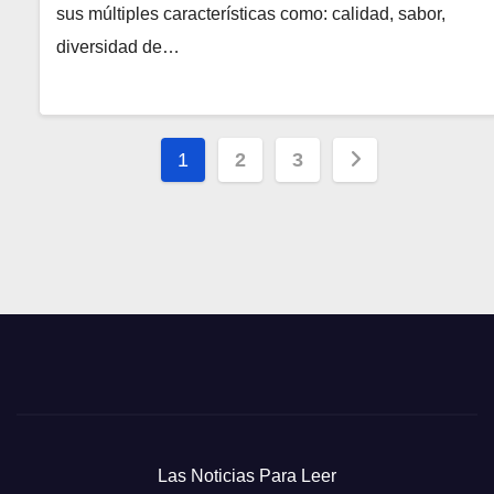
sus múltiples características como: calidad, sabor,
diversidad de…
Paginación
1
2
3
de
entradas
Las Noticias Para Leer