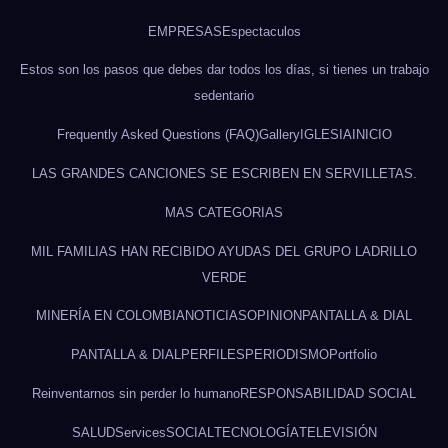
EMPRESAS
Espectaculos
Estos son los pasos que debes dar todos los días, si tienes un trabajo
sedentario
Frequently Asked Questions (FAQ)
Gallery
IGLESIA
INICIO
LAS GRANDES CANCIONES SE ESCRIBEN EN SERVILLETAS.
MAS CATEGORIAS
MIL FAMILIAS HAN RECIBIDO AYUDAS DEL GRUPO LADRILLO
VERDE
MINERÍA EN COLOMBIA
NOTICIAS
OPINION
PANTALLA & DIAL
PANTALLA & DIAL
PERFILES
PERIODISMO
Portfolio
Reinventarnos sin perder lo humano
RESPONSABILIDAD SOCIAL
SALUD
Services
SOCIAL
TECNOLOGÍA
TELEVISIÓN